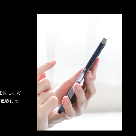
Aを回し、将
を構築しま
?>