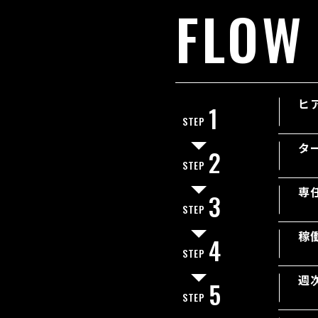
FLOW
ヒ
1
STEP
タ
2
STEP
専
3
STEP
稼
4
STEP
週
5
STEP